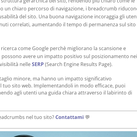
struttura gerarchica del sito, rendendo più chiaro come le
o un chiaro percorso di navigazione, i breadcrumb riducon
usabilità del sito. Una buona navigazione incoraggia gli uten
nuti correlati, aumentando il tempo di permanenza sul sito
di ricerca come Google perchè migliorano la scansione e
te possono avere un impatto positivo sul posizionamento ne
isibilità nelle
SERP
(Search Engine Results Page).
glio minore, ma hanno un impatto significativo
ul tuo sito web. Implementandoli in modo efficace, puoi
nendo agli utenti una guida chiara attraverso il labirinto di
readcrumbs nel tuo sito?
Contattami
💬