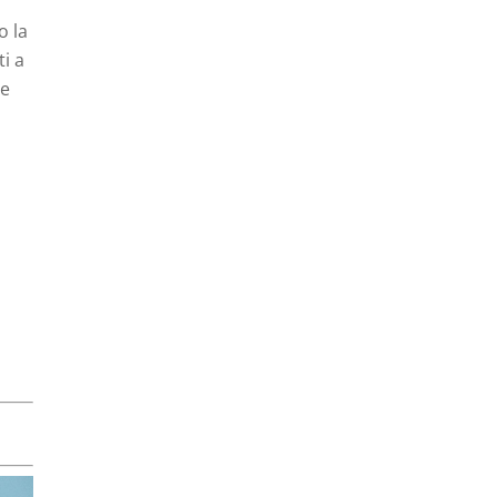
o la
ti a
 e
i