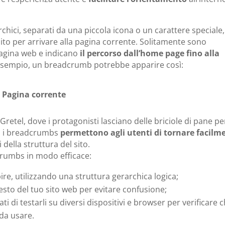
chici, separati da una piccola icona o un carattere speciale,
to per arrivare alla pagina corrente. S
olitamente sono
pagina web e indicano
il percorso dall’home page fino alla
esempio, un breadcrumb potrebbe apparire così:
>
Pagina corrente
 Gretel, dove i protagonisti lasciano delle briciole di pane pe
e, i breadcrumbs
permettono agli utenti di tornare facilm
i della struttura del sito.
dcrumbs in modo efficace:
apire, utilizzando una struttura gerarchica logica;
resto del tuo sito web per evitare confusione;
ati di testarli su diversi dispositivi e browser per verificare 
 da usare.