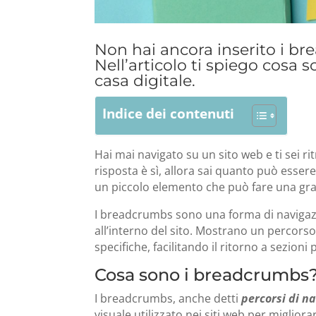
Non hai ancora inserito i br
Nell’articolo ti spiego
cosa so
casa digitale.
Indice dei contenuti
Hai mai navigato su un sito web e ti sei rit
risposta è sì, allora sai quanto può esser
un piccolo elemento che può fare una gran
I breadcrumbs sono una forma di navigazio
all’interno del sito. Mostrano un percorso
specifiche, facilitando il ritorno a sezioni
Cosa sono i breadcrumbs
I breadcrumbs, anche detti
percorsi di n
visuale utilizzato nei siti web per miglior