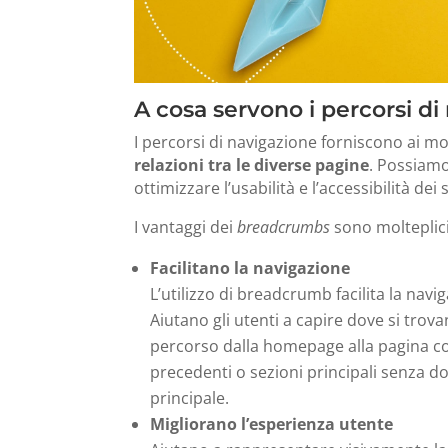
A cosa servono i percorsi di
I percorsi di navigazione forniscono ai mo
relazioni tra le diverse pagine
. Possiamo
ottimizzare l’usabilità e l’accessibilità dei
I vantaggi dei
breadcrumbs
sono molteplici, 
Facilitano la navigazione
L’utilizzo di breadcrumb facilita la navi
A
iutano gli utenti a capire dove si trov
percorso dalla homepage alla pagina c
precedenti o sezioni principali senza dov
principale.
Migliorano l’esperienza utente