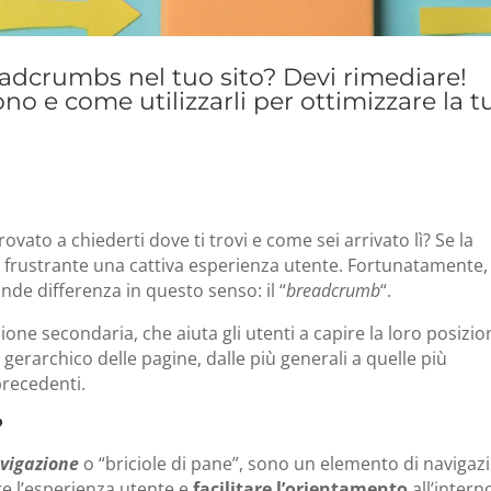
eadcrumbs nel tuo sito? Devi rimediare!
no e come utilizzarli per ottimizzare la t
rovato a chiederti dove ti trovi e come sei arrivato lì? Se la
e frustrante una cattiva esperienza utente. Fortunatamente, 
de differenza in questo senso: il “
breadcrumb
“.
ne secondaria, che aiuta gli utenti a capire la loro posizio
 gerarchico delle pagine, dalle più generali a quelle più
 precedenti.
?
avigazione
o “briciole di pane”, sono un elemento di navigaz
are l’esperienza utente e
facilitare l’orientamento
all’intern