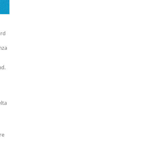
ard
nza
nd.
elta
re