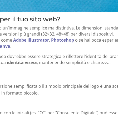
er il tuo sito web?
do un’immagine semplice ma distintiva. Le dimensioni stand
 versioni più grandi (32×32, 48×48) per diversi dispositivi.
le come
Adobe Illustrator
,
Photoshop
o se hai poca esperie
anva
.
 web dovrebbe essere strategica e riflettere l’identità del bra
 tua
identità visiva
, mantenendo semplicità e chiarezza.
:
rsione semplificata o il simbolo principale del logo è una sc
e in formato piccolo.
 con le iniziali (es. “CC” per “Consulente Digitale”) può esse