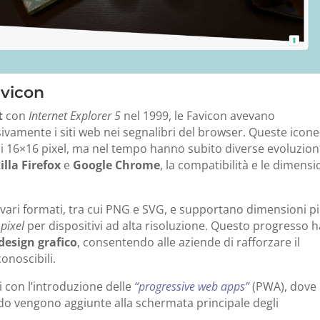
avicon
t
con
Internet Explorer 5
nel 1999, le Favicon avevano
ivamente i siti web nei segnalibri del browser. Queste icone
di 16×16 pixel, ma nel tempo hanno subito diverse evoluzioni
illa Firefox
e
Google Chrome
, la compatibilità e le dimensi
 vari formati, tra cui PNG e SVG, e supportano dimensioni p
pixel
per dispositivi ad alta risoluzione. Questo progresso h
design grafico
, consentendo alle aziende di rafforzare il
onoscibili.
i con l’introduzione delle
“progressive web apps”
(PWA), dove
o vengono aggiunte alla schermata principale degli