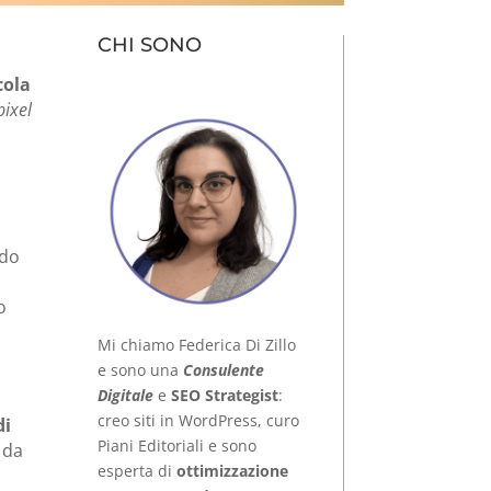
CHI SONO
cola
ixel
ndo
o
Mi chiamo Federica Di Zillo
e sono una
Consulente
Digitale
e
SEO Strategist
:
creo siti in WordPress, curo
di
Piani Editoriali e sono
 da
esperta di
ottimizzazione