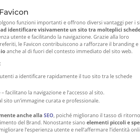
 Favicon
lgono funzioni importanti e offrono diversi vantaggi per i si
ad identificare visivamente un sito tra molteplici sched
enza utente e facilitando la navigazione. Grazie alla loro
referiti, le Favicon contribuiscono a rafforzare il branding e
hio
anche al di fuori del contesto immediato del sito web.
:
 utenti a identificare rapidamente il tuo sito tra le schede
e
– facilitano la navigazione e l’accesso al sito.
al sito un’immagine curata e professionale.
amente anche alla
SEO
, poiché migliorano il tasso di ritorn
oscimento del Brand. Nonostante siano
elementi piccoli e sp
migliorare l’esperienza utente e nell’affermare l’identità onl