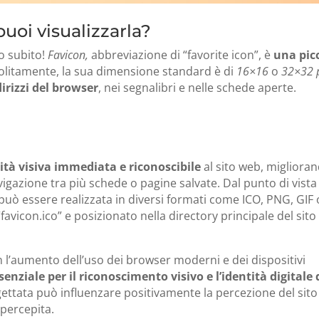
uoi visualizzarla?
o subito!
Favicon,
abbreviazione di “favorite icon”, è
una pic
Solitamente, la sua dimensione standard è di
16×16
o
32×32 p
dirizzi del browser
, nei segnalibri e nelle schede aperte.
ità visiva immediata e riconoscibile
al sito web, migliora
avigazione tra più schede o pagine salvate. Dal punto di vista
 può essere realizzata in diversi formati come ICO, PNG, GIF 
avicon.ico” e posizionato nella directory principale del sito
n l’aumento dell’uso dei browser moderni e dei dispositivi
nziale per il riconoscimento visivo e l’identità digitale 
ogettata può influenzare positivamente la percezione del sito
percepita.