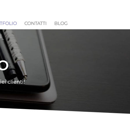
TFOLIO
CONTATTI
BLOG
IO
ei clienti!