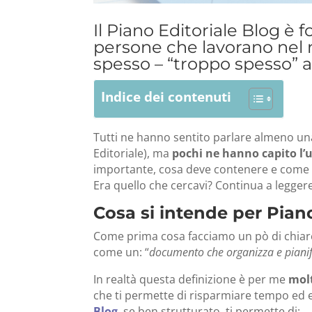
Il Piano Editoriale Blog è 
persone che lavorano nel 
spesso – “troppo spesso” 
Indice dei contenuti
Tutti ne hanno sentito parlare almeno una
Editoriale), ma
pochi ne hanno capito l’u
importante, cosa deve contenere e come s
Era quello che cercavi?
Continua a leggere
Cosa si intende per Piano
Come prima cosa facciamo un pò di chia
come un: “
documento che organizza e pianifi
In realtà questa definizione è per me
molt
che ti permette di risparmiare tempo ed en
Blog
, se ben strutturato, ti permette di: