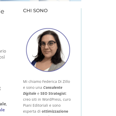
le
CHI SONO
e
ario
osì
Mi chiamo Federica Di Zillo
g
e sono una
Consulente
Digitale
e
SEO Strategist
:
creo siti in WordPress, curo
ale
,
Piani Editoriali e sono
ale
esperta di
ottimizzazione