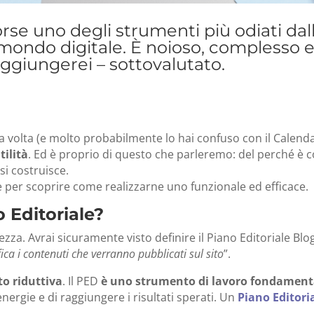
forse uno degli strumenti più odiati dal
mondo digitale. È noioso, complesso 
aggiungerei – sottovalutato.
 volta (e molto probabilmente lo hai confuso con il Calend
tilità
.
Ed è proprio di questo che parleremo: del perché è c
i costruisce.
 per scoprire come realizzarne uno funzionale ed efficace.
 Editoriale?
rezza.
Avrai sicuramente visto definire il Piano Editoriale Blo
ca i contenuti che verranno pubblicati sul sito
”.
o riduttiva
. Il PED
è uno strumento di lavoro fondament
ergie e di raggiungere i risultati sperati.
Un
Piano Editori